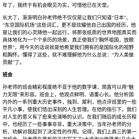
年了，我终于有机会眼见为实，可惜他已在天堂。
长大了，渐渐明白孙老师绝不仅仅是让我们只知道“日本”、
“东京国际机场”这些词汇，更不是炫耀他自己出国的经历，他
是让我们的心灵随他一起远行，将那张纸质的世界地图真实而
具体地化为一个个亲历的场景，真正使我们“胸怀祖国，放眼
世界”，用今天的话说就是他希望我们拥有的是国际化的视野
和胸怀。懂得了这些，就不难理解他为什么总说：“为人类做
贡献”了。
班会
孙老师的班会精彩程度绝不亚于他的数学课，简直可以用“魅
力无限”来形容。班会上，他观点鲜明、语重心长。他分析国
内外的一系列重大历史事件，独到、犀利，他点评班里的一些
平凡小事，使我们悟出深刻的人生哲理。在他的指引下，我们
对人生的意义有了愈来愈清晰的认识。在我们随后的成长历程
中，也经历了一些事事非非，重大决策中，当年孙老师的分
析、劝解对我起到了决定性的作用。记得，我们上高三的第一