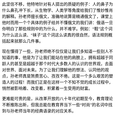
此坚信不移，他特地针对有人提出的质疑的例子：人的鼻子为
什么鼻孔冲下长，从生物学、人类学等角度给我们了惟妙惟肖
的解释。孙老师擅长俄文，准确地说算是精通俄文了，课堂上
他时而用一个个具体的例子给并不懂俄文的我们讲：俄语一旦
你明白了那些规则中的为什么，并不难学。例如：“鞋”这个词
为什么这么读、“袜子”这个词这么读真的很自然，语法规则概
括起来就那么几件事。
现在懂得了一些，孙老师绝不仅仅是让我们多知道一些别人不
知道的事，他是为了让我们能站在他的肩膀上，拥有超越于同
龄人的甚至是超越于那个时代大多数人的认识的世界观，去面
对世界、面对未来。为了让我们理解他的想法、认同他的观
点，孙老师真是煞费苦心、孜孜不倦。这是一个多么艰苦的塑
造人的过程！而我们正是在这样一个不知不觉的成长过程中，
悄然被影响着、改变着，积累着一生受用的财富。
更难能可贵的是，从改革开放的八十年代初期至今，教育理论
不断推陈出新，但我总能在教育界当下一些“时尚”的名词中找
到与孙老师当年的经典语录的对应关系。