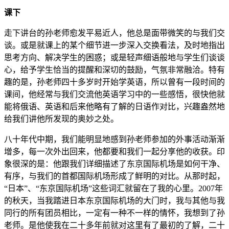
课下
走下讲台的孙老师愈发平易近人，他总是面带微笑的与我们交
谈。或是就课上的某个细节进一步深入交换看法，及时地指出
思考方向、解决学生的困惑；或是轻声细语般地与学生们谈谈
心，给予学生恰当的提醒和深切的鼓励，气氛非常融洽。特有
趣的是，孙老师四十多岁时开始学英语，所以曾有一段时间的
课间，他经常与我们交流他英语学习中的一些感悟，很快他就
能将俄语、英语和后来他略有了解的日语作对比，兴趣盎然地
给我们讲他所发现的奥妙之处。
八十年代中期，我们能明显地感到孙老师参加的外事活动渐渐
增多，每一次外出回来，他都要和我们一起分享他的收获。印
象很深的是：他跟我们详细描述了东京国际机场是如何干净、
有序，与我们的首都国际机场形成了鲜明的对比。从那时起，
“日本”、“东京国际机场”这些词汇就留在了我的心里。2007年
的秋天，当我踏进日本东京国际机场的大门时，我与其他与我
同行的所有团员相比，一定有一种不一样的情怀，我想到了孙
老师。是他使我在二十多年前就对这里有了最初的了解，二十