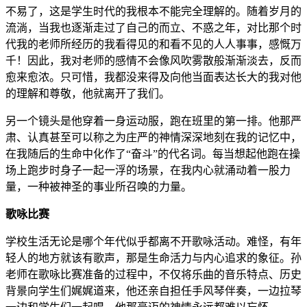
不易了，这是学生时代的我根本不能完全理解的。随着岁月的
流淌，当我也逐渐走过了自己的而立、不惑之年，对比那个时
代我的老师所经历的我看得见的和看不见的人人事事，感慨万
千！因此，我对老师的感情不会像风吹雾散般渐渐淡去，反而
愈来愈浓。只可惜，我都没来得及向他当面表达长大的我对他
的理解和尊敬，他就离开了我们。
另一个镜头是他穿着一身运动服，跑在班里的第一排。他那严
肃、认真甚至可以称之为庄严的神情深深地刻在我的记忆中，
在我随后的生命中化作了“奋斗”的代名词。每当想起他跑在操
场上跑步时身子一起一浮的场景，在我内心就涌动着一股力
量，一种被神圣的事业所召唤的力量。
歌咏比赛
学校生活无论是哪个年代似乎都离不开歌咏活动。难怪，有年
轻人的地方就该有歌声，那是生命活力与内心追求的象征。孙
老师在歌咏比赛准备的过程中，不仅将乐曲的音乐特点、历史
背景向学生们娓娓道来，他还亲自担任手风琴伴奏，一边拉琴