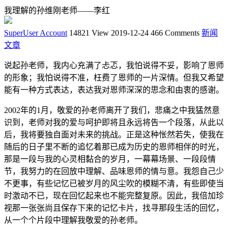
我理解的孙维刚老师——李红
SuperUser Account
14821 View
2019-12-24
466 Comments
新闻
文章
说起孙老师，我内心充满了忐忑，我怕说得不妥，影响了恩师
的形象；我怕说得不准，枉费了恩师的一片深情。但我又希望
能有一种方式表达，表达我对恩师深深的思念和由衷的感谢。
2002年的1月，敬爱的孙老师离开了我们，悲痛之中我猛然意
识到，老师对我的爱与呵护即将且永远将告一个段落，从此以
后，我将要独自面对未来的挑战。正是这种怅然若失，使我在
随后的日子里不断的追忆着那已成为历史的恩师相伴的时光，
那是一段与我的心灵相黏合的岁月，一幕幕场景、一段段情
节，我努力的在回放中理解、品味恩师的情与意。我怨自己少
不更事，有些记忆已被岁月的风尘吹的模糊不清，有些即使当
时激动不已，现在回忆起来也不能完整复原。因此，我倍加珍
视那一张张尚且保存下来的记忆卡片，找寻那段生活的回忆，
从一个个片段中理解我敬爱的孙老师。