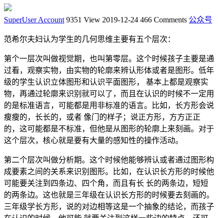
SuperUser Account
9351 View
2019-12-24
466 Comments
公众号
范希尔夫妇认为学生的几何思维主要有五个层次：
第个一层次叫做视觉期，也叫第零层。这个时候孩子主要是通
过看，观察实物，由实物的轮廓来辨认形体或者是图形。低年
级的学生认识立体图形和认识平面图形， 基本上都是观察实
物，再通过轮廓来识别就可以了，而且在认识的时候不一定用
的是标准语言，可能都是用非标准的语言。比如，长方形会说
瘦瘦的，长长的，或者 像门的样子；说正方形，方方正正
的，这可能都是不标准，但他是从图形的轮廓上来刻画。对于
这个层次，核心就是要有大量的感知性的操作活动。
第二个层次叫做分析期。这个时候他能够辨认或者通过图形构
成要素之间的关系来识别图形。比如，在认识长方形的时候他
可能要关注到四条边、四个角，而且有长 长的两条边，短短
的两条边。这也就是三年级在认识长方形的时候要去刻画的。
三年级学长方形，说的对边相等这是一个抽象的结论，而孩子