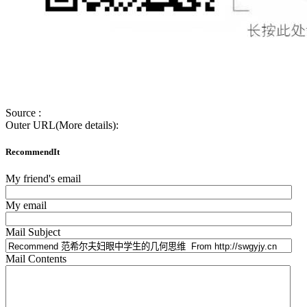
Source :
Outer URL(More details):
RecommendIt
My friend's email
My email
Mail Subject
Mail Contents