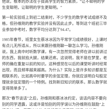
他说，根本的办法在于提高学生的智力素质，“让不聪明的学
生变聪明，让聪明的学生更聪明。”
第一轮实验班上到初二结束时，不少学生的数学考试成绩不及
格，但孙维刚的教学实验并没有因此止步。等到这个班初三毕
业参加中考时，数学平均分达到了94.47。
1985年春节，班里女生蔡冰冰因为平常学习成绩很好，上课时
有点儿无所适从，所以来跟孙维刚聊一聊怎么学习。孙维刚
说，我上高中时听数学课，有一次忽然觉得老师在讲以前讲过
的东西，我就掐大腿，结果还疼。这说明，我不是在梦里，老
师的确在重复以前的知识。这种感觉在以后的课堂听讲时经常
出现，而且频率越来越高。为什么？实际上是许多知识都是互
相联系的，比如高中时要学的余弦定理，你就应该明白勾股定
理就余弦定理的一个特例。找到新旧知识的联系，那么数学就
变得简单多了。
那次“春节谈话”之后，孙维刚和蔡冰冰约定，谈话内容不要向
别的同学透露，这或许是怕别的同学误以为孙维刚在鼓励“上